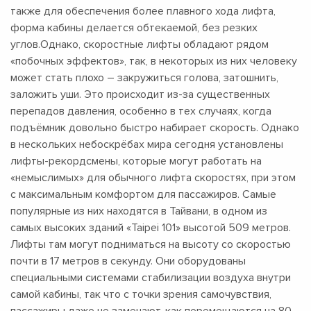
также для обеспечения более плавного хода лифта,
форма кабины делается обтекаемой, без резких
углов.Однако, скоростные лифты обладают рядом
«побочных эффектов», так, в некоторых из них человеку
может стать плохо – закружиться голова, затошнить,
заложить уши. Это происходит из-за существенных
перепадов давления, особенно в тех случаях, когда
подъёмник довольно быстро набирает скорость. Однако
в нескольких небоскрёбах мира сегодня установлены
лифты-рекордсмены, которые могут работать на
«немыслимых» для обычного лифта скоростях, при этом
с максимальным комфортом для пассажиров. Самые
популярные из них находятся в Тайвани, в одном из
самых высоких зданий «Taipei 101» высотой 509 метров.
Лифты там могут подниматься на высоту со скоростью
почти в 17 метров в секунду. Они оборудованы
специальными системами стабилизации воздуха внутри
самой кабины, так что с точки зрения самочувствия,
пассажиры даже не замечают, как перемещаются на 80