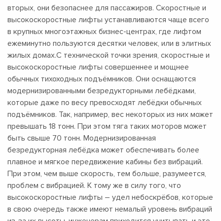
вторых, они безопаснее для пассажиров. Скоростные и
высокоскоростные лифты устанавливаются чаще всего
в крупных многоэтажных бизнес-центрах, где лифтом
ежеминутно пользуются десятки человек, или в элитных
жилых домах.С технической точки зрения, скоростные и
высокоскоростные лифты совершеннее и мощнее
обычных тихоходных подъёмников. Они оснащаются
модернизированными безредукторными лебёдками,
которые даже по весу превосходят лебёдки обычных
подъёмников. Так, например, вес некоторых из них может
превышать 18 тонн. При этом тяга таких моторов может
быть свыше 70 тонн. Модернизированная
безредукторная лебёдка может обеспечивать более
плавное и мягкое передвижение кабины без вибраций.
При этом, чем выше скорость, тем больше, разумеется,
проблем с вибрацией. К тому же в силу того, что
высокоскоростные лифты – удел небоскрёбов, которые
в свою очередь также имеют немалый уровень вибраций
из-за их высоты, инженерам приходится учитывать и это.